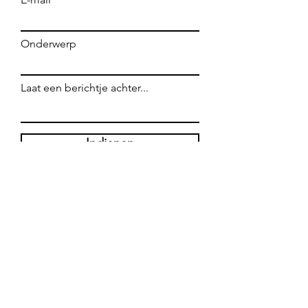
Onderwerp
Laat een berichtje achter...
Indienen
WE ZIJN OPEN
Leuven, Halfmaartstraat 2
Maandag : 17:00 - 23:00
Dinsdag : Gesloten