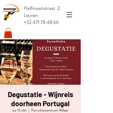
Halfmaartstraat 2,
Leuven
+32 471 78 48 66
Degustatie - Wijnreis
doorheen Portugal
zo 15 okt
  |  
Parochiecentrum Rillaar