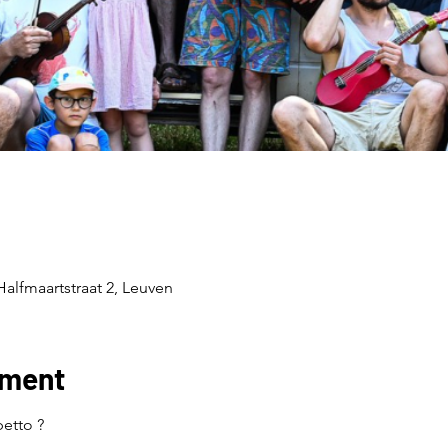
alfmaartstraat 2, Leuven
ement
etto ?