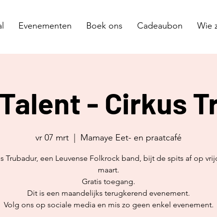
l
Evenementen
Boek ons
Cadeaubon
Wie z
Talent - Cirkus 
vr 07 mrt
  |  
Mamaye Eet- en praatcafé
s Trubadur, een Leuvense Folkrock band, bijt de spits af op vri
maart.
Gratis toegang.
Dit is een maandelijks terugkerend evenement.
Volg ons op sociale media en mis zo geen enkel evenement.