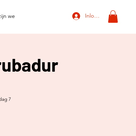
Inloggen
ijn we
Trubadur
jdag 7