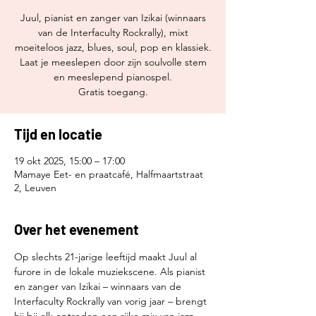
Juul, pianist en zanger van Izikai (winnaars
van de Interfaculty Rockrally), mixt
moeiteloos jazz, blues, soul, pop en klassiek.
Laat je meeslepen door zijn soulvolle stem
en meeslepend pianospel.
Gratis toegang.
Tijd en locatie
19 okt 2025, 15:00 – 17:00
Mamaye Eet- en praatcafé, Halfmaartstraat
2, Leuven
Over het evenement
Op slechts 21-jarige leeftijd maakt Juul al 
furore in de lokale muziekscene. Als pianist 
en zanger van Izikai – winnaars van de 
Interfaculty Rockrally van vorig jaar – brengt 
hij bij elk optreden een rijke mix van jazz, 