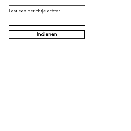
Laat een berichtje achter...
Indienen
WE ZIJN OPEN
Leuven, Halfmaartstraat 2
Maandag : 17:00 - 23:00
Dinsdag : Gesloten
Woensdag : Gesloten
Donderdag : 17:00 - 23:00
Vrijdag : 17:00 - 23:00