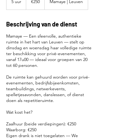
5 uur
5
€250
Mamaye | Leuven
u
u
r
Beschrijving van de dienst
Mamaye — Een sfeervolle, authentieke
ruimte in het hart van Leuven — stelt op
dinsdag en woensdag haar volledige ruimte
ter beschikking voor privé-evenementen,
vanaf 17u00 — ideaal voor groepen van 20
tot 60 personen.
De ruimte kan gehuurd worden voor privé-
evenementen, bedrijfsbijeenkomsten,
teambuildings, netwerkevents,
spelletjesavonden, danslessen, of dienst
doen als repetitieruimte.
Wat kost het?
Zaalhuur (beide verdiepingen): €250
Waarborg: €250
Eigen drank is niet toegelaten — We