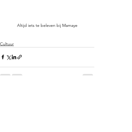
Altijd iets te beleven bij Mamaye
Cultuur
Alles weergeven
Recente blogposts