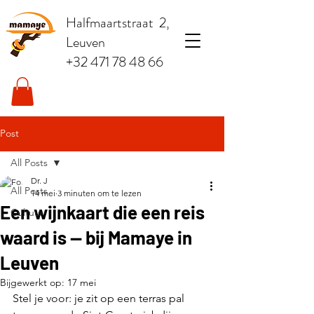
Halfmaartstraat 2,
Leuven
+32 471 78 48 66
Post
All Posts
Dr. J
All Posts
14 mei
3 minuten om te lezen
Een wijnkaart die een reis
Cultuur
waard is — bij Mamaye in
Leuven
Bijgewerkt op:
17 mei
Stel je voor: je zit op een terras pal 